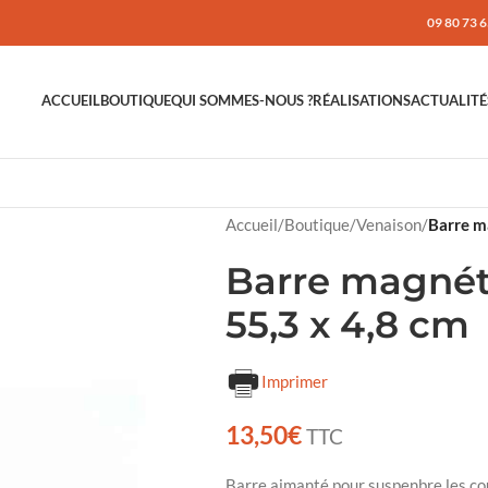
09 80 73 6
ACCUEIL
BOUTIQUE
QUI SOMMES-NOUS ?
RÉALISATIONS
ACTUALITÉ
Accueil
/
Boutique
/
Venaison
/
Barre m
Barre magnét
55,3 x 4,8 cm
Imprimer
13,50
€
TTC
Barre aimanté pour suspenbre les co