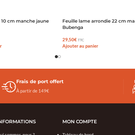
e 10 cm manche jaune
Feuille lame arrondie 22 cm m
Bubenga
29,50
€
TTC
r
Ajouter au panier
Frais de port offert
À partir de 149€
NFORMATIONS
MON COMPTE
ui sommes-nous ?
Tableau de bord