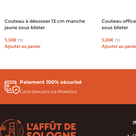
Couteau à désosser 13 cm manche
Couteau offic
jaune sous blister
sous blister
5,50
€
5,00
€
TTC
TTC
Ajouter au panier
Ajouter au panie
Paiement 100% sécurisé
Carte bancaire via Monetico
I
Q