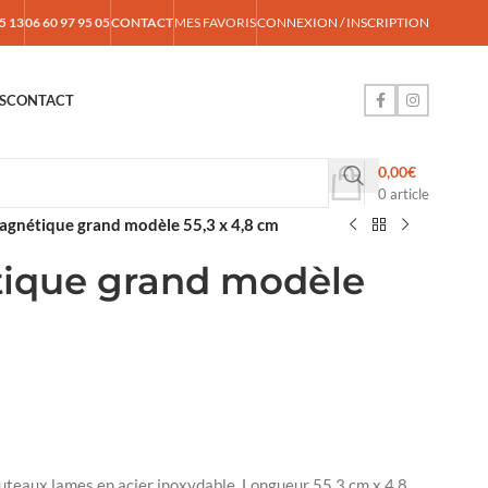
5 13
06 60 97 95 05
CONTACT
MES FAVORIS
CONNEXION / INSCRIPTION
S
CONTACT
0,00
€
0
article
agnétique grand modèle 55,3 x 4,8 cm
ique grand modèle
uteaux lames en acier inoxydable. Longueur 55.3 cm x 4.8