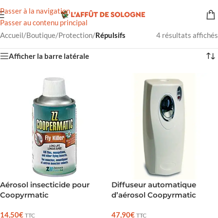
Passer à la navigation
Passer au contenu principal
Accueil
/
Boutique
/
Protection
/
Répulsifs
4 résultats affichés
Afficher la barre latérale
Aérosol insecticide pour
Diffuseur automatique
Coopyrmatic
d’aérosol Coopyrmatic
14,50
€
47,90
€
TTC
TTC