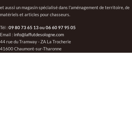
et aussi un magasin spécialisé dans l'aménagement de territoire, de
matériels et articles pour chasseurs.
Tél :
09 80 73 65 13
ou
06 60 97 95 05
Email :
info@laffutdesologne.com
44 rue du Tramway - ZA La Trocherie
41600 Chaumont-sur-Tharonne
INFORMATIONS
Qui sommes-nous ?
Mentions légales
CGV
Contactez-nous
MON COMPTE
Tableau de bord