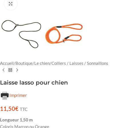
Cliquez pour agrandir
Accueil
/
Boutique
/
Le chien
/
Colliers / Laisses / Sonnaillons
Laisse lasso pour chien
Imprimer
11,50
€
TTC
Longueur 1,50 m
Coloris Marron ou Orange