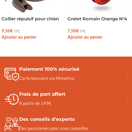
Collier répulsif pour chien
Grelot Romain Orange N°4
9,50
€
7,50
€
TTC
TTC
Ajouter au panier
Ajouter au panier
Paiement 100% sécurisé
Carte bancaire via Monetico
Frais de port offert
À partir de 149€
Des conseils d'experts
Des passionnés pour vous conseiller