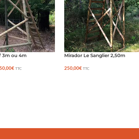
rf 3m ou 4m
Mirador Le Sanglier 2,50m
50,00
€
250,00
€
TTC
TTC