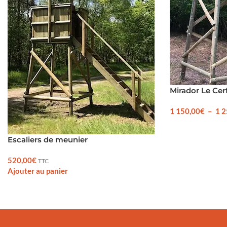
Mirador Le Ce
1 150,00
€
–
1 2
Escaliers de meunier
520,00
€
TTC
Ajouter au panier