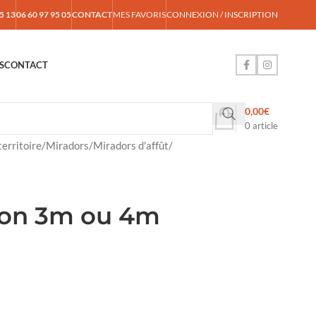
5 13
06 60 97 95 05
CONTACT
MES FAVORIS
CONNEXION / INSCRIPTION
S
CONTACT
0,00
€
0
article
erritoire
/
Miradors
/
Miradors d'affût
/
aon 3m ou 4m