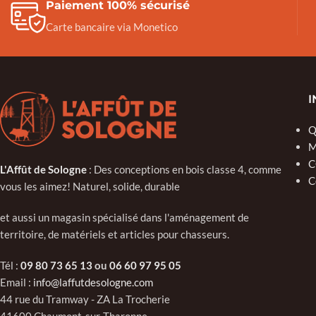
Paiement 100% sécurisé
Carte bancaire via Monetico
I
Q
M
C
L'Affût de Sologne
: Des conceptions en bois classe 4, comme
C
vous les aimez! Naturel, solide, durable
et aussi un magasin spécialisé dans l'aménagement de
territoire, de matériels et articles pour chasseurs.
Tél :
09 80 73 65 13
ou
06 60 97 95 05
Email :
info@laffutdesologne.com
44 rue du Tramway - ZA La Trocherie
41600 Chaumont-sur-Tharonne