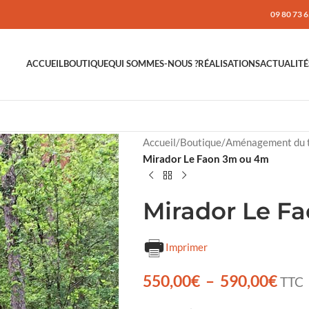
09 80 73 6
ACCUEIL
BOUTIQUE
QUI SOMMES-NOUS ?
RÉALISATIONS
ACTUALITÉ
Accueil
/
Boutique
/
Aménagement du t
Mirador Le Faon 3m ou 4m
Mirador Le F
Imprimer
550,00
€
–
590,00
€
TTC