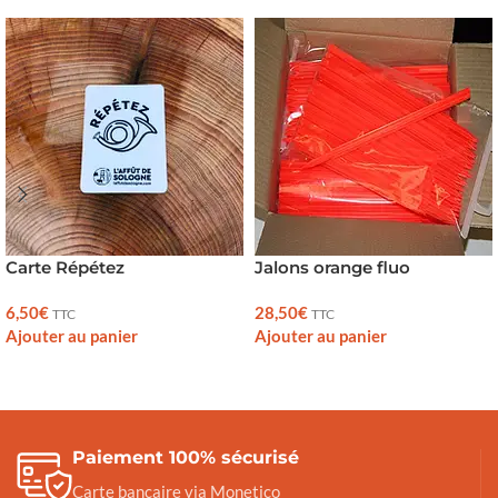
Carte Répétez
Jalons orange fluo
6,50
€
28,50
€
TTC
TTC
Ajouter au panier
Ajouter au panier
Paiement 100% sécurisé
Carte bancaire via Monetico