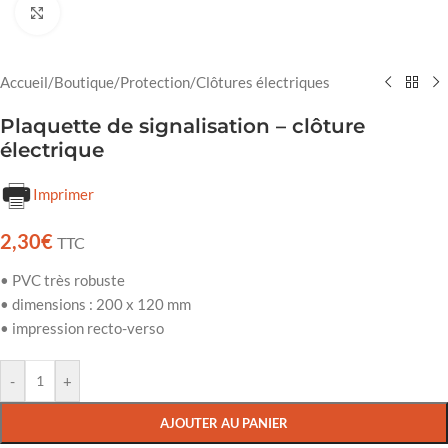
Cliquez pour agrandir
Accueil
/
Boutique
/
Protection
/
Clôtures électriques
Plaquette de signalisation – clôture
électrique
Imprimer
2,30
€
TTC
• PVC très robuste
• dimensions : 200 x 120 mm
• impression recto-verso
-
+
AJOUTER AU PANIER