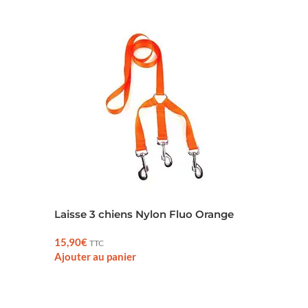
Laisse 3 chiens Nylon Fluo Orange
Laisse
15,90
€
11,50
€
TTC
Ajouter au panier
Ajouter