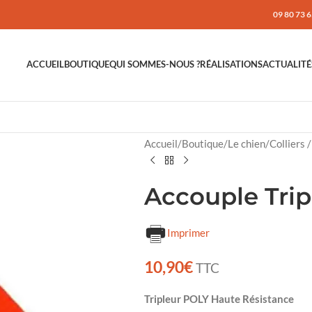
09 80 73 6
ACCUEIL
BOUTIQUE
QUI SOMMES-NOUS ?
RÉALISATIONS
ACTUALITÉ
Accueil
/
Boutique
/
Le chien
/
Colliers 
Accouple Trip
Imprimer
10,90
€
TTC
Tripleur POLY Haute Résistance