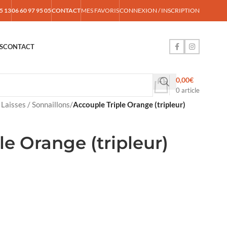
5 13
06 60 97 95 05
CONTACT
MES FAVORIS
CONNEXION / INSCRIPTION
S
CONTACT
0,00
€
0
article
/ Laisses / Sonnaillons
/
Accouple Triple Orange (tripleur)
le Orange (tripleur)