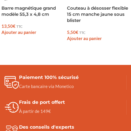
Barre magnétique grand
Couteau à désosser flexible
modèle 55,3 x 4,8 cm
15 cm manche jaune sous
blister
13,50
€
TTC
Ajouter au panier
5,50
€
TTC
Ajouter au panier
Paiement 100% sécurisé
Carte bancaire via Monetico
Frais de port offert
À partir de 149€
Des conseils d'experts